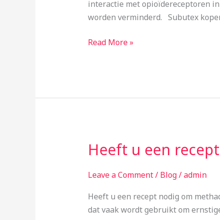
interactie met opioïdereceptoren i
worden verminderd. Subutex kope
Read More »
Heeft u een recep
Heeft
u
een
Leave a Comment
/
Blog
/
admin
recept
Heeft u een recept nodig om metha
nodig
dat vaak wordt gebruikt om ernsti
om