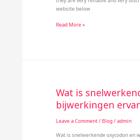
they are very reliable and very disc
website below
Read More »
Wat is snelwerken
Wat
is
bijwerkingen erva
snelwerkende
oxycodon
Leave a Comment
/
Blog
/
admin
en
wat
Wat is snelwerkende oxycodon en w