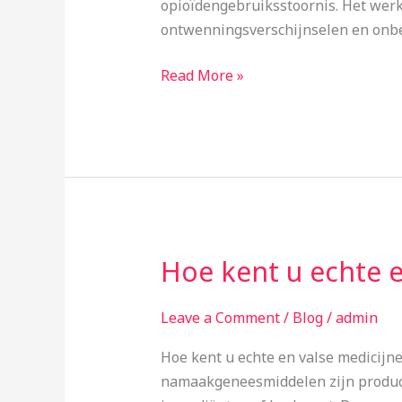
opioïdengebruiksstoornis. Het werk
methadon
ontwenningsverschijnselen en onb
te
kopen
Read More »
in
Nederland?
Hoe kent u echte e
Hoe
kent
u
Leave a Comment
/
Blog
/
admin
echte
Hoe kent u echte en valse medicij
en
namaakgeneesmiddelen zijn producte
valse