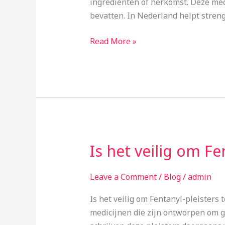
ingrediënten of herkomst. Deze med
medicijnen
bevatten. In Nederland helpt stren
in
Nederland?
Read More »
Is het veilig om Fe
Is
het
veilig
Leave a Comment
/
Blog
/
admin
om
Is het veilig om Fentanyl-pleisters
Fentanyl-
medicijnen die zijn ontworpen om ge
pleisters