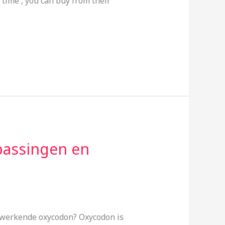
 time , you can buy from their
passingen en
lwerkende oxycodon? Oxycodon is