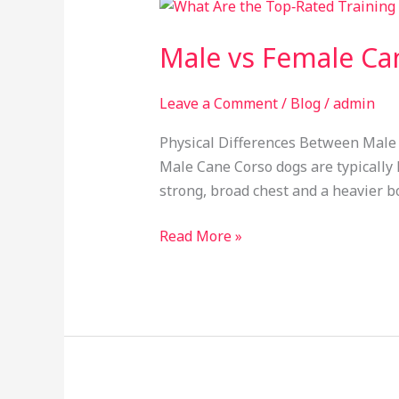
Male
vs
Male vs Female Ca
Female
Cane
Corso
Leave a Comment
/
Blog
/
admin
Puppy
Physical Differences Between Male
Male Cane Corso dogs are typically
strong, broad chest and a heavier b
Read More »