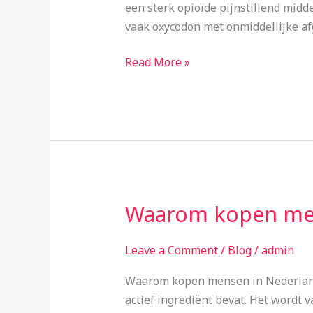
zijn
een sterk opioïde pijnstillend midd
de
vaak oxycodon met onmiddellijke af
toepassingen
en
Read More »
bijwerkingen
ervan?
Waarom kopen men
Waarom
kopen
mensen
Leave a Comment
/
Blog
/
admin
in
Waarom kopen mensen in Nederland 
Nederland
actief ingrediënt bevat. Het wordt 
Subutex?