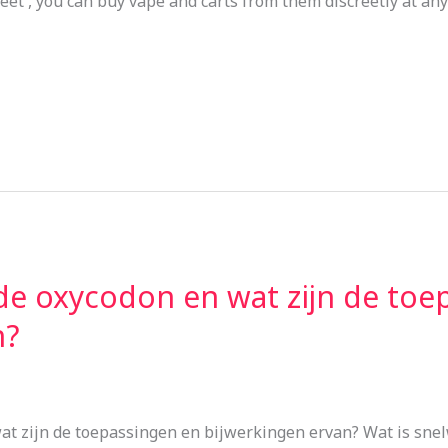
reet , you can buy vape and carts from them discreetly at any
de oxycodon en wat zijn de toe
n?
at zijn de toepassingen en bijwerkingen ervan? Wat is sne