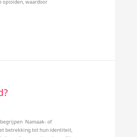
e opioïden, waardoor
d?
n begrijpen Namaak- of
 betrekking tot hun identiteit,